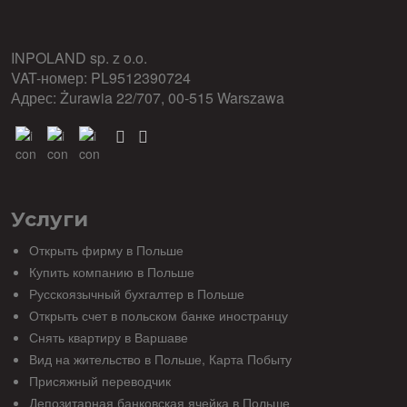
INPOLAND sp. z o.o.
VAT-номер: PL9512390724
Адрес: Żurawia 22/707, 00-515 Warszawa
T
F
w
a
i
c
t
e
t
b
Услуги
e
o
r
o
Открыть фирму в Польше
k
Купить компанию в Польше
Русскоязычный бухгалтер в Польше
Открыть счет в польском банке иностранцу
Снять квартиру в Варшаве
Вид на жительство в Польше, Карта Побыту
Присяжный переводчик
Депозитарная банковская ячейка в Польше